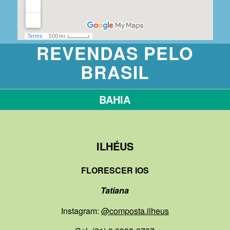
REVENDAS PELO
BRASIL
BAHIA
ILHÉUS
FLORESCER IOS
Tatiana
Instagram:
@composta.ilheus